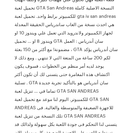
تحميل لعبة GTA San Andreas النسخة الاصلية كاملة
للكمبيوتر برابط واحد. تحميل لعبة gta iv san andreas
هي احدث نسخة من العاب ساندرياس الحقيقة المعدلة
لجهاز الكمبيوتر ولاندرويد التي تعمل علي ويندوز 10 او
ويندوز 8 او … تحميل GTA سان أندرياس : العمل
مضمونة! مع أكثر من 150 بعثة ، GTA سان أندرياس يؤكد
لكم 200 ساعة من المتعة التي لا تنتهي . ومع ذلك لا
يوجد لديه أمر منظم من الخطوات ، فسوف يكون
اكتشاف هذه المغامرة حتى يتسنى لك أن تكون أكثر
تسلية . GTA سان أندرياس هو بالتأكيد تجربة جديدة
تماما في … تنزيل لعبة GTA SAN ANDREAS
للكمبيوتر. اليوم لنا موعد مع تحميل لعبة GTA SAN
ANDREAS للاجهزة الصعيفة والمتوسطة والعالية. فى
تلك النسخة من تنزيل لعبة GTA SAN ANDREAS
يتسنى لنا التحكم فى جودة اللعبة بكل سهولة ولذالك قد
تستطيع اللعب على الاجهزة الضعيفة بكل سهولة. الان