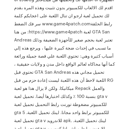
اقدم لك الالعاب للكمبيوتر بدون تثبيت وهذه المره بقدم
لك تحميل لعبة ارجو ان تنال اللعبة على اعجابكم كلمة
سر فك الضغط www.game4patch.comرابط الحلقة
من هنا :https://www.game4patch لعبة GTA San
Andreas تعتبر لعبة بحجم صغير للأجهزة الضعيفة وذلك
ما تسبب في إحداث ضجة كبيرة عليها ، ويرجع هذه إلي
أسباب كثيرة وهي: تحتوي اللعبة علي قصة جميلة ورائعة
كما أنها محاكاه لعالم الواقع داخل مدن و ولايات حقيقية ،
تحتوي قبل GTA San Andreas تحميل مجاني هذه
اللعبة لاحظ أن هذه اللعبة ليست إعادة حزم من قبل RG
ميكانيكا. ولكن لا يزال هذا هو لعبة Repack والعمل
بنسبة 100 ٪ وكذلك اختبارها أيضا. تحميل لعبة gta v
للكمبيوتر مضغوطة تورنت رابط التحميل تحميل لعبة
gta 5 للكمبيوتر برابط واحد مجانا. لينك تحميل اللعبة.
تحميل لعبة gta v للاندرويد apk. لينك تحميل اللعبة.
تحميل لعبة gta v للايفون برابط مباشر إذا كنت من