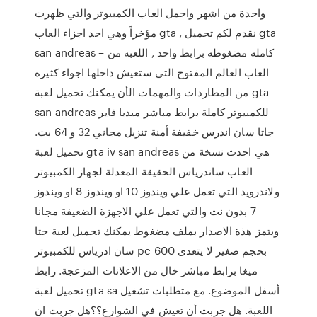
واحدة من اشهر واجمل العاب الكمبيوتر والتي ظهرت
مؤخراً وهي احد اجزاء العاب gta , نقدم لكم تحميل gta
san andreas – كامله مضغوطه برابط واحد , اللعبه من
العاب العالم المفتوح التي ستعيش داخلها اجواء كثيره
من المطاردات والمهمات الأن يمكنك تحميل لعبة gta
san andreas للكمبيوتر كاملة برابط مباشر ميديا فاير
جاتا سان اندرس خفيفة أمنة تنزيل مجاني 32 و 64 بت.
تحميل لعبة gta iv san andreas هي احدث نسخة من
العاب ساندرياس الحقيقة المعدلة لجهاز الكمبيوتر
ولاندرويد التي تعمل علي ويندوز 10 او ويندوز 8 او ويندوز
7 بدون نت والتي تعمل علي الاجهزة الضعيفة مجانا
ويتمز هذة الاصدار بملف مضغوط يمكنك تحميل لعبة جتا
سان ادرياس للكمبيوتر pc بحجم صغير لا يتعدى 600
ميغا برابط مباشر خال من الاعلانات المزعجة. رابط
تحميل لعبة gta sa أسفل الموضوع. مع متطلبات تشغيل
اللعبة. هل جربت أن تعيش في الشوارع؟؟هل جربت ان