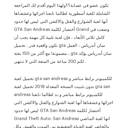
تكون عضو في عصابة؟؟ولهذا اليوم أقدم لك المراجعة
الشاملة للعبة أسطورية لطالما تابعنا اجزائها وعشقناها
أنها لعبة الشوارع والقتل والاكشن التي ليس لها حدود
GTA San Andreas أختصار لكلمة Grand وضعت في
كامل ثلاثي الأبعاد ، فإن لعبة تلبية كل مهمة يجب أن
تكون واقعية قدر . تحميل gta سان أندرياس : العمل
مضمونة! مع أكثر من 150 بعثة ، gta سان أندرياس يؤكد
لكم 200 ساعة من المتعة التي لا تنتهي .
تحميل لعبة gta san andreas للكمبيوتر برابط مباشر و
بدون تثبيت النسخة المعدلة 2018 تحميل لعبة gta san
andreas للكمبيوتر برابط مباشر و بد لطالما تابعنا
اجزائها وعشقناها أنها لعبة الشوارع والقتل والاكشن التي
ليس لها حدود GTA San Andreas أختصار لكلمة
Grand Theft Auto: San Andreas انها لعبة الماضي
والحاضر لعبة الحياة الحقيقية بين الموت والعيش وكل