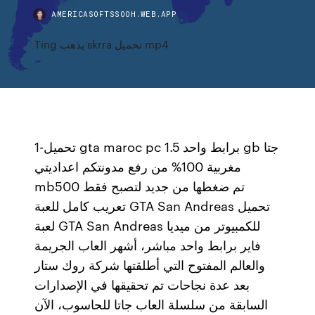
AMERICASOFTSSOOH.WEB.APP
Ting يذهب skrra تحميل mp4
1-تحميل gta maroc pc برابط واحد 1.5 gb جتا
مغربية 100% من رفع مدونتكم اعداديتي
mb500 تم ضغطها من جديد لتصبح فقط
تعريب كامل للعبة GTA San Andreas تحميل
لعبة GTA San Andreas للكمبيوتر من ميديا
فاير برابط واحد مباشر، أشهر العاب الجريمة
والعالم المفتوح التي أطلقتها شركة روك ستار
بعد عدة نجاحات تم تحقيقها في الإصدارات
السابقة من سلسلة العاب جاتا للحاسوب، الآن