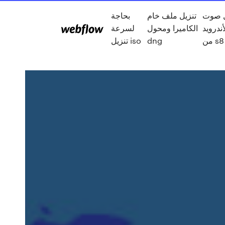
ل صوت
تنزيل ملف خام
بحاجة
أندرويد
الكاميرا ومحول
لسرعة
من s8
dng
تنزيل iso