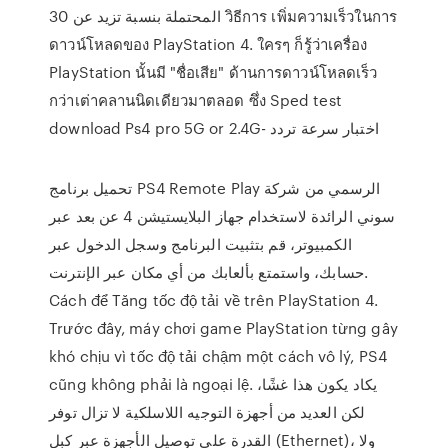
المحتملة بنسبة تزيد عن 30 วิธีการ เพิ่มความเร็วในการ
ดาวน์โหลดของ PlayStation 4. ใครๆ ก็รู้ว่าเครื่อง
PlayStation นั้นมี "ชื่อเสีย" ด้านการดาวน์โหลดเร็ว
กว่าเต่าคลานนิดเดียวมาตลอด ซึ่ง Sped test
download Ps4 pro 5G or 2.4G- اختبار سرعة تردد
تحميل برنامج PS4 Remote Play الرسمي من شركة
سوني الرائدة لاستخدام جهاز البلايستيشن 4 عن بعد عبر
الكمبيوتر، قم بتثبيت البرنامج وسجل الدخول عبر
حسابك، واستمتع بألعابك من أي مكان عبر الإنترنت.
Cách để Tăng tốc độ tải về trên PlayStation 4.
Trước đây, máy chơi game PlayStation từng gây
khó chịu vì tốc độ tải chậm một cách vô lý, PS4
cũng không phải là ngoại lệ. يكاد يكون هذا غشًا،
لكن العديد من أجهزة التوجيه اللاسلكية لا تزال توفر
القدرة على توصيل الأجهزة عبر كبل (Ethernet)، ولا