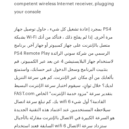
competent wireless Internet receiver, plugging
your console
بمجرد إعادة تشغيل كل شيء ، حاول توصيل جهاز PS4
بشبكة Wi-Fi مرة أخرى. إذا لم يفلح ذلك ، فتأكد من أنك
متصل بالإنترنت على جهاز كمبيوتر أو جهاز آخر. برنامج
PS4 Remote Play الرسمي من شركة سوني الرائدة
لاستخدام جهاز البلايستيشن 4 عن بعد عبر الكمبيوتر، قم
بتثبيت البرنامج وسجل الدخول عبر حسابك، واستمتع
بألعابك من أي مكان عبر الإنترنت. كم هي سرعة التنزيل
لديك؟ خلال ثوانٍ، سيقوم اختبار سرعة الإنترنت البسيط
FAST.com بتقدير سرعة "مزود خدمة الإنترنت" الخاص
بك. كم تبلغ سرعة اتصال wifi 6 القادمة؟ أول شيء
سيلاحظه المستخدمين عند اعتماد هذه التقنية الجديدة
هو السرعة الكبيرة في الاتصال بالإنترنت مقارنًة بالأجيال
السابقة فعند استخدام wifi 6 ستزداد سرعة الاتصال