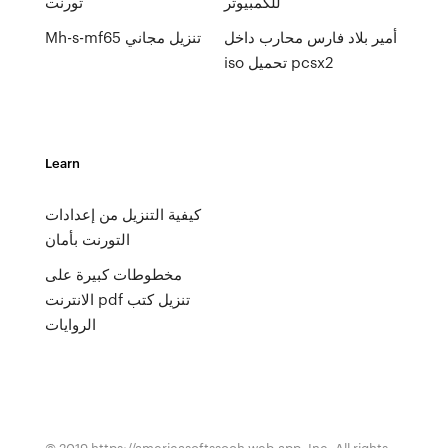
للكمبيوتر
تورنت
أمير بلاد فارس محارب داخل
Mh-s-mf65 تنزيل مجاني
iso تحميل pcsx2
Learn
كيفية التنزيل من إعدادات
التورنت بأمان
مخطوطات كبيرة على
الانترنت pdf تنزيل كتب
الروايات
© 2019 https://americasoftssooh.web.app, Inc. All rights