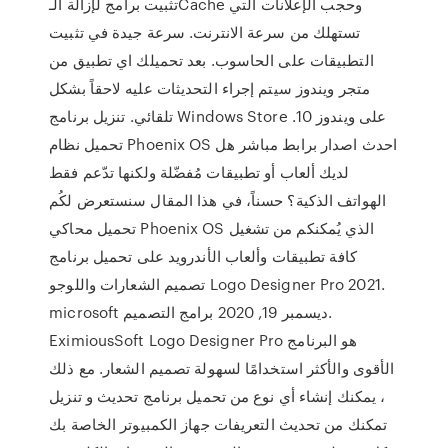
تثبيت برامج لإزالة الـCache وحجب الإعلانات التي
تستهلك من سرعة الانترنت. سرعة جيدة في تثبيت
التطبيقات على الحاسوب. بعد تحميلك اي تطبيق من
متجر ويندوز سيتم إجراء التحديثات عليه لاحقاً بشكل
تلقائي. تنزيل برنامج Windows Store على ويندوز 10.
تحميل نظام Phoenix OS احدث اصدار برابط مباشر هل
لديك ألعاب أو تطبيقات مُفضّلة ولكنها تدّعم فقط
الهواتف الذكية؟ حسناً، في هذا المقال سنستعرض لكُم
تحميل محاكي Phoenix OS الذي يُمكنكم من تشغيل
كافة تطبيقات وألعاب الأندرويد على تحميل برنامج
تصميم الشعارات واللوجو Logo Designer Pro 2021.
microsoft ديسمبر 19, 2020 برامج التصميم.
EximiousSoft Logo Designer Pro هو البرنامج
الأقوى والأكثر استخدامًا لسهولة تصميم الشعار. مع ذلك
، يمكنك إنشاء أي نوع من تحميل برنامج تحديث و تنزيل
تمكنك من تحديث التعريفات جهاز الكمبيوتر الخاصة بك