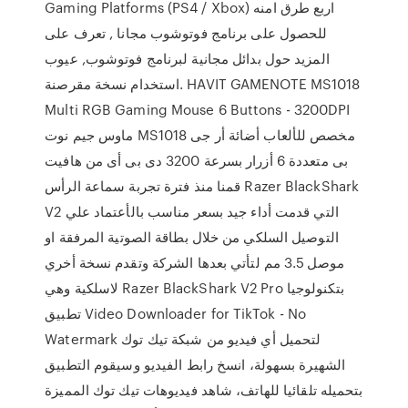
Gaming Platforms (PS4 / Xbox) اربع طرق امنه
للحصول على برنامج فوتوشوب مجانا , تعرف على
المزيد حول بدائل مجانية لبرنامج فوتوشوب, عيوب
استخدام نسخة مقرصنة. HAVIT GAMENOTE MS1018
Multi RGB Gaming Mouse 6 Buttons - 3200DPI
ماوس جيم نوت MS1018 مخصص للألعاب أضائة أر جى
بى متعددة 6 أزرار بسرعة 3200 دى بى أى من هافيت
قمنا منذ فترة تجربة سماعة الرأس Razer BlackShark
V2 التي قدمت أداء جيد بسعر مناسب بالأعتماد علي
التوصيل السلكي من خلال بطاقة الصوتية المرفقة او
موصل 3.5 مم لتأتي بعدها الشركة وتقدم نسخة أخري
لاسلكية وهي Razer BlackShark V2 Pro بتكنولوجيا
تطبيق Video Downloader for TikTok - No
Watermark لتحميل أي فيديو من شبكة تيك توك
الشهيرة بسهولة، انسخ رابط الفيديو وسيقوم التطبيق
بتحميله تلقائيا للهاتف، شاهد فيديوهات تيك توك المميزة