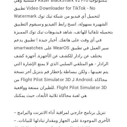
تطبيق Video Downloader for TikTok - No
Watermark لتحميل أي فيديو من شبكة تيك توك
الشهيرة بسهولة، انسخ رابط الفيديو وسيقوم التطبيق
بتحميله تلقائيا للهاتف، شاهد فيديوهات تيك توك المميزة
في أي وقت على هاتفك. أخبار جيدة ! تطبيق يدعم
smartwatches على WearOS سير العمل في تطبيق
يختلف عن رادار للكشف عن الأجهزة. أجهزة كشف
الرادار - هو المتلقي السلبي الذي لا يمنع الإشارة التي
يتم تعيينها ، ولكن ببساطة بإخطار قم بتنزيل آخر نسخة
من Flight Pilot Simulator 3D لـ Android. محاكاة
للطيران ممتعة وواقعية. Flight Pilot Simulator 3D
هي لعبة محاكاة ثلاثية الأبعاد، حيث يمكنك
– تنزيل برنامج خارجي لمراقبة أداء الانترنت والبرامج
الأخرى الموجودة على الجهاز ومقدار تبادلها للبيانات. –