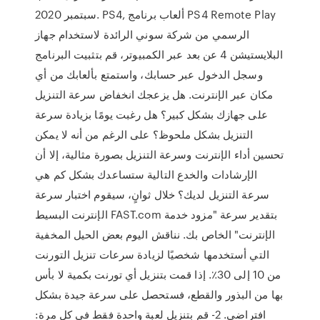
سبتمبر 2020. PS4, ألعاب برنامج PS4 Remote Play
الرسمي من شركة سوني الرائدة لاستخدام جهاز
البلايستيشن 4 عن بعد عبر الكمبيوتر، قم بتثبيت البرنامج
وسجل الدخول عبر حسابك، واستمتع بألعابك من أي
مكان عبر الإنترنت. هل يزعجك انخفاض سرعة التنزيل
على جهازك بشكل كبير؟ هل رغبت يومًا بزيادة سرعة
التنزيل بشكل ملحوظ؟ على الرغم من أنه لا يمكن
تحسين أداء الإنترنت وسرعة التنزيل بصورة مثالية، إلا أن
الإرشادات والخدع التالية ستساعدك بشكل كم هي
سرعة التنزيل لديك؟ خلال ثوانٍ، سيقوم اختبار سرعة
الإنترنت البسيط FAST.com بتقدير سرعة "مزود خدمة
الإنترنت" الخاص بك. نناقش اليوم بعض الحيل المخفية
التي أستخدمها شخصيًا لزيادة سرعات تنزيل التورنت
من 10 إلى 30٪. إذا قمت بتنزيل أي تورنت بكمية لا بأس
بها من البذور والقطع، فستحصل على سرعة جيدة بشكل
افتراضي. 2- قم بتنزيل لعبة واحدة فقط في كل مرة: