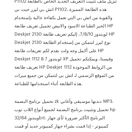
P1102 تنزيل ملف تثبيت التعريف الجديد الخاص بالطابعة
اتش بي ليزر جيت بي P1102، هذه الطابعة المميزة
والقوية من اتش بي التي تعمل بكفاءة عالية بإستخدام
الحبر الطباعة الاسود والابيض تحميل تعريف طابعة HP
Deskjet 2130 لويندوز 7/8/10، إليكم تعريف طابعة HP
Deskjet 2130 نوع ليزر لتتمكن من إستخدام الطابعة
على أكمل وجه ولت نقدم لكم تعريفات طابعة HP
Deskjet 1112 لويندوز 7 8 XP وفيستا، ويمكنكم تحميل
تعريف طابعة HP Deskjet 1112 من الروابط الموجودة
من الموقع الرسمي لـ اتش بي لتتمكن من جميع ميزات
هذه الطابعة أثناء استخدامها للطباعة.
تحميل برنامج البصمة zk دندنها موسيقى وأغاني MP3.
تحميل وتثبيت برنامج البصمة لجميع أنواع اللاب توب hp
ويندوز 32/64bit. البرنامج الأكثر ضرورة لأي جهاز
كمبيوتر - إذا قمت بشراء جهاز كمبيوتر جديد أو قمت