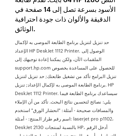
الأسود بسرعة تصل إلى 14 صفحة في
الدقيقة والألوان ذات جودة احترافية
الوثائق.
حد تنزيل لتنزيل برنامج الطابعة الموصى به لإكمال
الإعداد HP DeskJet 1112 Printer. الوصول إلى
الملقمات الآن، ولكن يمكننا إعادة توجيهك إلى
‎support.hp.com ‎‏ للحصول على المساعدة بخصوص
تنزيل البرامج تأكد من تشغيل طابعتك; حد تنزيل لتنزيل
برنامج الطابعة الموصى به لإكمال الإعداد; تنزيل. HP
DeskJet 1112 Printer. سيساعدك برنامج الطابعة فيما
يلي: نصائح لتحسين نتائج البحث. تأكد من أن الإملاء
والمسافات صحيحة - أمثلة: "انحشار الورق" استخدم
اسم رقم طراز المنتج: - أمثلة: laserjet pro p1102،
DeskJet 2130 بالنسبة لمنتجات HP، أدخل الرقم
التسلسلي أو رقم المنتج. تنزيل أحدث برامج التشغيل ،