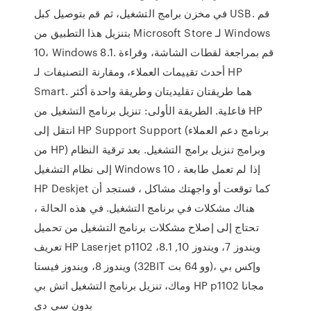
في مخزن برامج التشغيل، ثم قم بتوصيل كبل USB. قم
بتنزيل هذا التطبيق من Microsoft Store لـ Windows
10، Windows 8.1. قم بمراجعة لقطات الشاشة، وقراءة
أحدث تقييمات العملاء، ومقارنة التصنيفات لـ HP
Smart. هما طريقتان تقليديتان وطريقة واحدة أكثر
فاعلية. الطريقة الأولى: تنزيل برنامج التشغيل من HP
انتقل إلى HP Support Support (برنامج دعم العملاء
من HP) وبرامج تنزيل برامج التشغيل. بعد ترقية النظام
إلى نظام التشغيل Windows 10 ، إذا لم تعمل طابعة
HP Deskjet كما توقعت أو واجهتك مشاكل ، فستجد أن
هناك مشكلات في برنامج التشغيل. في هذه الحالة ،
تحتاج إلى إصلاح مشكلات برنامج التشغيل من تحميل
تعريف HP Laserjet p1102 ويندوز 7، ويندوز 10, 8.1،
ويندوز 8، ويندوز فيستا (32BIT وو 64 بت)، وإكس بي
وماك، تنزيل برنامج التشغيل اتش بي HP p1102 مجانا
بدون سي دي