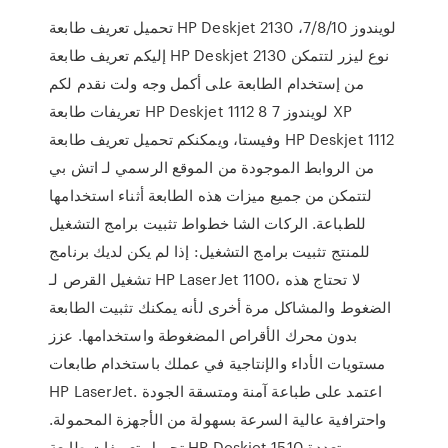
تحميل تعريف طابعة HP Deskjet 2130 لويندوز 7/8/10،
إليكم تعريف طابعة HP Deskjet 2130 نوع ليزر لتتمكن
من إستخدام الطابعة على أكمل وجه ولت نقدم لكم
تعريفات طابعة HP Deskjet 1112 لويندوز 7 8 XP
وفيستا، ويمكنكم تحميل تعريف طابعة HP Deskjet 1112
من الروابط الموجودة من الموقع الرسمي لـ اتش بي
لتتمكن من جميع ميزات هذه الطابعة أثناء استخدامها
للطباعة. الركات الشا خطواط تثبيت برامج التشغيل
للمنتج تثبيت برامج التشغيل: إذا لم يكن لديك برنامج
تشغيل القرص لـ HP LaserJet 1100، لا تحتاج هذه
الضغوط والمشاكل مرة أخرى لأنه يمكنك تثبيت الطابعة
بدون محرك الأقراص المضغوطة واستخدامها. عزز
مستويات الأداء والإنتاجية في عملك باستخدام طابعات
HP LaserJet. اعتمد على طباعة آمنة ومتسقة الجودة
واحترافية عالية السرعة بسهولة من الأجهزة المحمولة.
تحميل تعريفات طابعة HP Deskjet 1510 متعددة