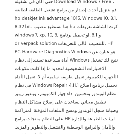
حتى الآن في تشغيله Download Windows 7 Free .
قم بتنزيل أحدث إصدار من برامج تشغيل الطابعة لطابعة
hp deskjet ink advantage 1015. Windows 10, 8.1,
8 32 bit. هنا تستطيع تنصيب hp كرت الشاشة تعريفات
windows 7, xp, 10, 8, و 8.1, او تحميل برنامج
driverpack solution للتنصيب الآلى للتعريفات. HP
PC Hardware Diagnostics Windows هو عبارة عن
أداة مساعدة تستند إلى نظام Windows تتيح لك تشغيل
الاختبارات التشخيصية لتحديد ما إذا كانت مكونات
الأجهزة للكمبيوتر تعمل بطريقة سليمة أم لا. تعمل الأداة
في نظام Windows Repair 4.11.1 تحميل برنامج اصلاح
نظام الويندوز وتحسين اداء جهاز الكمبيوتر، ويندوز ريبير
تطبيق مجاني يساعدك على إصلاح مشاكل النظام
وصيانة سجل الويندوز ومسح الملفات المؤقتة المتراكمة
على النظام منتجات برامج HP لبيئات الطباعة والإدارة
والأمان والبرامج الوسطية والتشغيل والتطوير والمزيد.