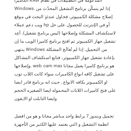
Windows. إذا لم يتمكّن برنامج التشغيل المحدّث من
إصلاح مشكلة الكمبيوتر، فحاول عندئذٍ البحث في موقع
ويب دعم عملاء hp أو في الإنترنت للحصول على حل
لاستكشاف المشكلة وإصلاحها (ليس برنامج تشغيل). أعِد
تشغيل جهاز الكمبيوتر ثم افتح برنامج كاميرا الويب ما إن
ينتهي Windows من التحميل. إذا لم تُعالَج المشكلة
بإعادة تشغيل جهاز الكمبيوتر، فتابع استكشاف المشاكل
وإصلاحها. web cam max هو برنامج كاميرا يعمل مجانا
على تشغيل كافه انواع الكاميرات سواء كانت اللاب توب
او الكمبيوتر بكافه الانواع , حيث انه برنامج قادر ايضا
على فتح كاميرات اللابات المحموله ايضا الصغيره الحجم
وايضا التابلت او الايفون
تحميل ويندوز 7 برابط واحد مباشر مجانا و هو من افضل
انظمة التشغيل و التي يعتمد عليها الكثير من الأجهزة