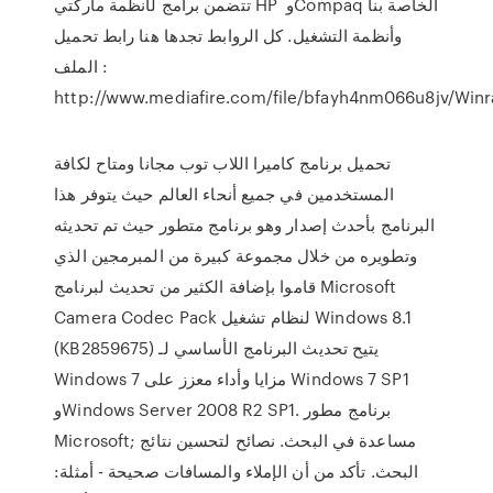
تتضمن برامج لأنظمة ماركتي HP و ‏Compaq الخاصة بنا
وأنظمة التشغيل. كل الروابط تجدها هنا رابط تحميل
الملف :
تحميل برنامج كاميرا اللاب توب مجانا ومتاح لكافة
المستخدمين في جميع أنحاء العالم حيث يتوفر هذا
البرنامج بأحدث إصدار وهو برنامج متطور حيث تم تحديثه
وتطويره من خلال مجموعة كبيرة من المبرمجين الذي
قاموا بإضافة الكثير من تحديث لبرنامج Microsoft
Camera Codec Pack لنظام تشغيل Windows 8.1
(KB2859675) يتيح تحديث البرنامج الأساسي لـ
Windows 7 مزايا وأداء معزز على Windows 7 SP1
وWindows Server 2008 R2 SP1. برنامج مطور
Microsoft; مساعدة في البحث. نصائح لتحسين نتائج
البحث. تأكد من أن الإملاء والمسافات صحيحة - أمثلة: