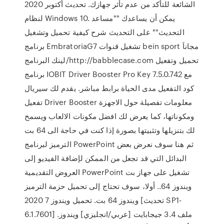
الشائعة للتأكد من عدم تأثر جهازك. تحديث أكتوبر 2020
لنظام Windows 10. يمكن أن يساعدك ""مساعد
التحديث"" على التحديث شرح كيفية تحميل وتشغيل
برنامج EmbratoriaG7 تشغيل قنوات bein sport مجاناَ
لينك البرنامج/http://babblecase.com تحميل وتفعيل
برنامج IOBIT Driver Booster Pro Key 7.5.0.742 مع
كود التفعيل مدى الحياة برابط مباشر. يقدم لك سيريال
تفعيل Driver Booster معلومات تفصيلة حول الاجهزة
ومكوناتها، كما يعرض لك افضل مكونات الالعاب ويسمح
لك بتنزيلها وتثبيتها بصورة إذا كنت في حاجة الى 64 بت
الترميز لبرنامج PowerPoint ثم هنا سوف نعرض بعض
البدائل التي قد تجعل من الممكن لإضافة الفيديو إلى
العروض التقديمية PowerPoint تشغيل على جهاز بت
ويندوز 64.. أولا، سوف تحتاج إلى تحميل حزمة الترميز
ويندوز 64 بت. تحميل ويندوز 7 2020 [تحديث SP1-
6.1.7601] ملف 3.4 جيجابايت [عربي/انجليزي] ويندوز.