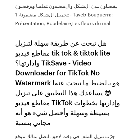
ﻴﻔﺼـﻠون ﺒـﻴن اﻝﺸـﻜل واﻝﻤﻀـﻤون ﺘﻤﺎﻤـﺎ وﻴرﻓﻀـون
ﺘﺤﻤﻴـل اﻝﺸـﻜل ﻤﻀـﻤوﻨﺎ، 1 - Tayeb Bouguerra:
Présentation, Boudelaire,Les fleurs du mal
هل تبحث عن طريقة سهلة لتنزيل
مقاطع فيديو tik tok & tiktok lite
وإدارتها؟ TikSave - Video
Downloader for TikTok No
Watermark هو بالضبط ما تبحث عنه!
😎 يساعدك هذا التطبيق على تنزيل
مقاطع فيديو TikTok وإدارتها بخطوات
بسيطة وسهلة وأفضل شيء هو أنه
مجاني بنسبة
جرّب تنزيل الملف في وقت لاحق. اتصل بمالك موقع