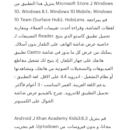
بتنزيل هذا التطبيق من Microsoft Store لـ Windows
10، Windows 8.1، Windows 10 Mobile، Windows
10 Team (Surface Hub)، HoloLens. قم بمراجعة
لقطات الشاشة، وقراءة أحدث تقييمات العملاء، ومقارنة
التصنيفات لـ Reader. تحميل تطبيق كاستو الذي يتيح
خاصية عرض شاشة الهاتف على التلفاز بدون أسلاك.
تطبيق Castto يمكنك من عرض كل ما يدور في شاشة
هاتفك على جهاز التلفاز، إذ يتيح لك تشغيل مقاطع
الفيديوهات والتسجيلات الصوتية من هاتفك، ومشاهدتها
أو نظام التشغيل : اندرويد 4.4 على الاقل. لغة التطبيق :
يدعم اللغة العربية. العمر المناسب : 3 أعوام فأكثر.
تحميل التطبيق للاندرويد. شرح بالفيديو عرض شاشة
الجوال على الكمبيوتر
‫قم بنتزيل Khan Academy Kids3.6.3 لـ Android
مجانا، و بدون فيروسات، من Uptodown. قم بتجريب