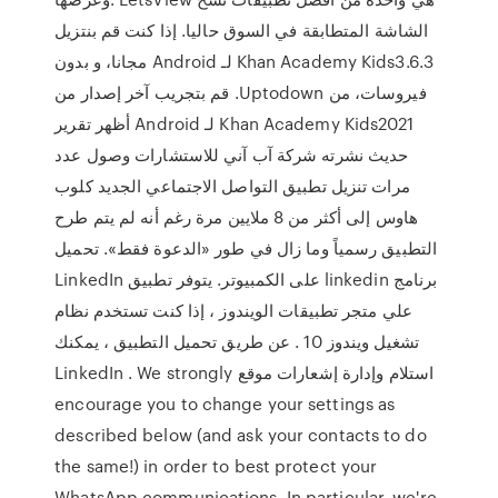
الشاشة المتطابقة في السوق حاليا. إذا كنت ‫قم بنتزيل
Khan Academy Kids3.6.3 لـ Android مجانا، و بدون
فيروسات، من Uptodown. قم بتجريب آخر إصدار من
Khan Academy Kids2021 لـ Android أظهر تقرير
حديث نشرته شركة آب آني للاستشارات وصول عدد
مرات تنزيل تطبيق التواصل الاجتماعي الجديد كلوب
هاوس إلى أكثر من 8 ملايين مرة رغم أنه لم يتم طرح
التطبيق رسمياً وما زال في طور «الدعوة فقط». تحميل
برنامج linkedin على الكمبيوتر. يتوفر تطبيق LinkedIn
علي متجر تطبيقات الويندوز ، إذا كنت تستخدم نظام
تشغيل ويندوز 10 . عن طريق تحميل التطبيق ، يمكنك
استلام وإدارة إشعارات موقع LinkedIn . We strongly
encourage you to change your settings as
described below (and ask your contacts to do
the same!) in order to best protect your
WhatsApp communications. In particular, we're