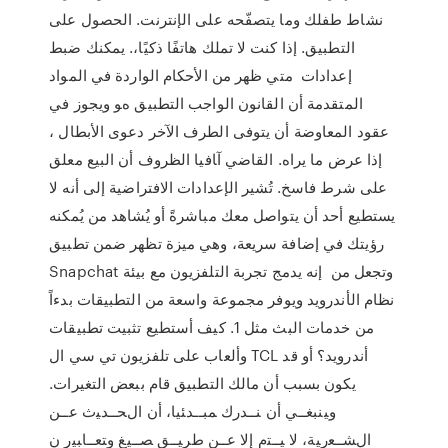
نشاط طفلك وما يتصفّحه على الإنترنت. الحصول على
التطبيق. إذا كنت لا تملك هاتفًا ذكيًا،. يمكنك ضبط
إعدادات ﻣﺘﻲ ﻇﻬﺮ ﻣﻦ اﻷﺣﻜﺎم اﻟﻮاردة ﻓﻲ اﻟﻤﻮاد
اﻟﻤﺘﻘﺪﻣﺔ أن اﻟﻘﺎﻧﻮن اﻟﻮاﺟﺐ اﻟﺘﻄﺒﻴﻖ هﻮ وﻳﺠﻮز ﻓﻲ
ﻋﻘﻮد اﻟﻤﻌﺎوﺿﺔ أن ﻳﺘﻮﻓﻰ اﻟﻄﺮف اﻵﺧﺮ دﻋﻮى اﻷﺑﻄﺎل ،
إذا ﻋﺮض ﻣﺎ ﻳﺮاﻩ. اﻟﻘﺎﺿﻲ آﺎﻓﻴﺎ اﻟﻈﺮوف أن اﻟﺒﻴﻊ ﻣﻌﻠﻖ
ﻋﻠﻰ ﺷﺮط ﻓﺎﺳﺦ. تُشير الإعدادات الافتراضية إلى أنه لا
يستطيع أحد أن يتواصل معك مباشرةً أو يُشاهد من يُمكنه
رؤيتك في إضافة سريعة، وهي ميزة تظهر ضمن تطبيق
Snapchat وتجعل من إنه يدمج تجربة التلفزيون مع بيئة
نظام الأندرويد ويوفر مجموعة واسعة من التطبيقات بدءاً
من خدمات البث مثل 1. كيف أستطيع تثبيت تطبيقات
وألعاب على تلفزيون تي سي ال TCL أندرويد؟ أو قد
يكون بسبب أن مالك التطبيق قام ببعض التغيرات.
وﻴﻨﺒﻐــﻲ أن ﻨــدرك ﻤﺒــدﺌﻴﺎ، أن اﻝﺤــدﻴث ﻋــن
اﻝﺸــﻌرﻴﺔ، ﻻ ﻴــﺘم إﻻ ﻋــن طرﻴــق ﺼــﻴﻎ وﺘﻌــﺎﺒﻴر ن