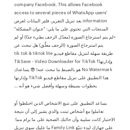
company Facebook. This allows Facebook
access to several pieces of WhatsApp users'
information بعد تنزيل التقرير، فلتِر البيانات لعرض
المنتجات التي تحتوي على ما يلي: "عنوان المشكلة"
=لم يتم استرجاع الصورة (معدّل الزحف بطيء جدًا) أو لم
يتم استرجاع الصورة (الزحف معلَّق) هل تبحث عن
طريقة سهلة لتنزيل مقاطع فيديو tik tok & tiktok lite
وإدارتها؟ TikSave - Video Downloader for TikTok
No Watermark هو بالضبط ما تبحث عنه! 😎 يساعدك
هذا التطبيق على تنزيل مقاطع فيديو TikTok وإدارتها
بخطوات بسيطة وسهلة وأفضل شيء هو أنه …
يساعد التطبيق على تتبع الاشخاص الذين اختلطوا أو
تعاملوا مع أشخاص ثبتت والذي يشير إلى أن نتيجة
الاختبار كانت سلبية وأن حالتك الصحية على ما يرام مما
ما عليك سوى تنزيل Family Link على جهازك لبدء تتبّع